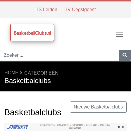
BS Leiden
BV Oegstgeest
BasketballClubs.nl
Tog
HOME
CATEGORIEËN
Basketbalclubs
Nieuwe Basketbalclubs
Basketbalclubs