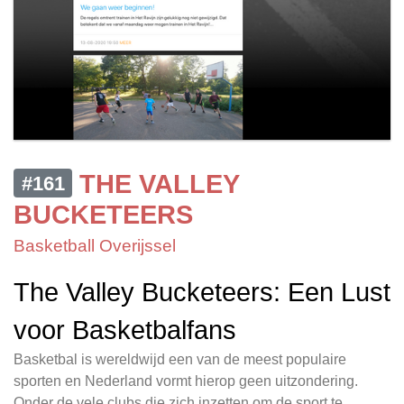
THE VALLEY
#161
BUCKETEERS
Basketball Overijssel
The Valley Bucketeers: Een Lust
voor Basketbalfans
Basketbal is wereldwijd een van de meest populaire
sporten en Nederland vormt hierop geen uitzondering.
Onder de vele clubs die zich inzetten om de sport te