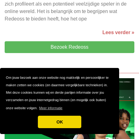
zich profileert als een potentieel veelzijdige speler in de
online wereld. Het is belangrijk om te begrijpen wat
Redeoss te bieden heeft, hoe het ope
Lees verder »
Bezoek Redeoss
Om jouw bezoek aan onze website nog makkelijk en persoonlijker te
maken zetten we cookies (en daarmee vergelijkbare technieken) in.
Met deze cookies kunnen wij en derde partijen informatie over jou
verzamelen en jouw internetgedrag binnen (en mogelijk ook buiten)
onze website volgen.
Meer informatie
OK