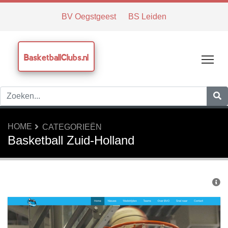
BV Oegstgeest
BS Leiden
BasketballClubs.nl
Tog
HOME
CATEGORIEËN
Basketball Zuid-Holland