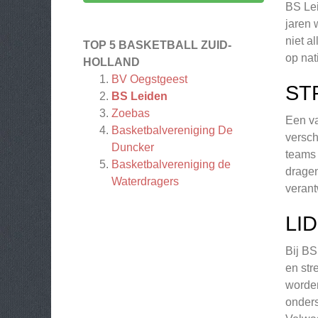
BS Lei
jaren 
niet a
TOP 5 BASKETBALL ZUID-
op nat
HOLLAND
BV Oegstgeest
ST
BS Leiden
Zoebas
Een va
Basketbalvereniging De
versch
Duncker
teams 
Basketbalvereniging de
dragen
Waterdragers
verant
LI
Bij BS
en str
worden
onders