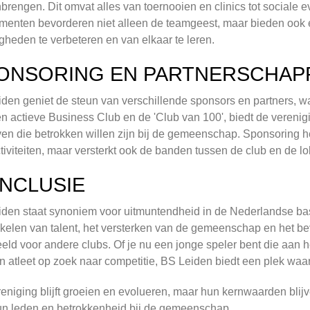
rengen. Dit omvat alles van toernooien en clinics tot sociale
enten bevorderen niet alleen de teamgeest, maar bieden ook 
gheden te verbeteren en van elkaar te leren.
ONSORING EN PARTNERSCHAP
den geniet de steun van verschillende sponsors en partners, wa
n actieve Business Club en de 'Club van 100', biedt de veren
ven die betrokken willen zijn bij de gemeenschap. Sponsoring hel
tiviteiten, maar versterkt ook de banden tussen de club en de 
NCLUSIE
den staat synoniem voor uitmuntendheid in de Nederlandse bas
kelen van talent, het versterken van de gemeenschap en het b
eld voor andere clubs. Of je nu een jonge speler bent die aan he
n atleet op zoek naar competitie, BS Leiden biedt een plek waa
eniging blijft groeien en evolueren, maar hun kernwaarden blijv
n leden en betrokkenheid bij de gemeenschap.