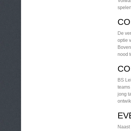
Volwas
spelen
CO
De ver
optie 
Bovend
nood t
CO
BS Lei
teams 
jong t
ontwik
EV
Naast 