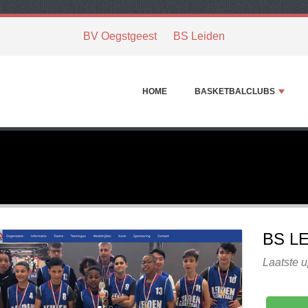
BV Oegstgeest
BS Leiden
HOME
BASKETBALCLUBS
BS L
Laatste u