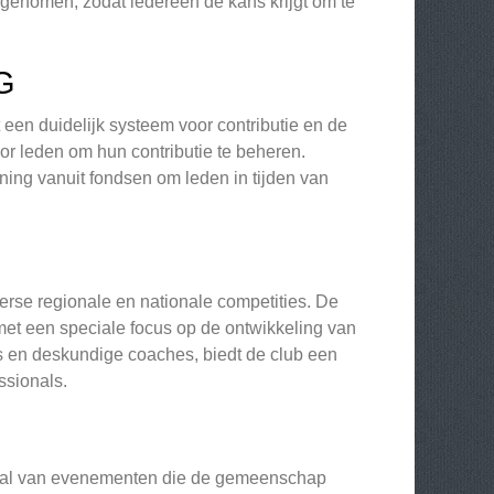
genomen, zodat iedereen de kans krijgt om te
G
 een duidelijk systeem voor contributie en de
or leden om hun contributie te beheren.
ning vanuit fondsen om leden in tijden van
erse regionale en nationale competities. De
met een speciale focus op de ontwikkeling van
us en deskundige coaches, biedt de club een
ssionals.
k tal van evenementen die de gemeenschap