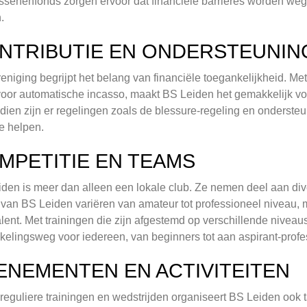
senenfonds zorgen ervoor dat financiële barrières worden weg
.
NTRIBUTIE EN ONDERSTEUNIN
eniging begrijpt het belang van financiële toegankelijkheid. Met
voor automatische incasso, maakt BS Leiden het gemakkelijk vo
ien zijn er regelingen zoals de blessure-regeling en ondersteu
e helpen.
MPETITIE EN TEAMS
den is meer dan alleen een lokale club. Ze nemen deel aan div
van BS Leiden variëren van amateur tot professioneel niveau, 
alent. Met trainingen die zijn afgestemd op verschillende nivea
kelingsweg voor iedereen, van beginners tot aan aspirant-profe
ENEMENTEN EN ACTIVITEITEN
reguliere trainingen en wedstrijden organiseert BS Leiden oo