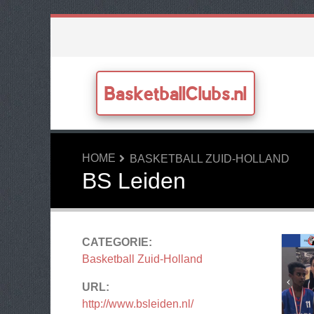
BasketballClubs.nl
HOME
BASKETBALL ZUID-HOLLAND
BS Leiden
CATEGORIE:
Basketball Zuid-Holland
URL:
http://www.bsleiden.nl/