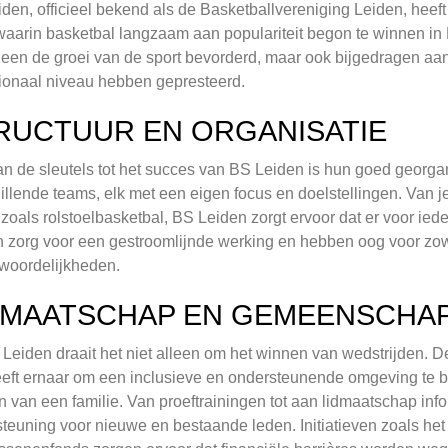
den, officieel bekend als de Basketballvereniging Leiden, heeft
waarin basketbal langzaam aan populariteit begon te winnen in 
lleen de groei van de sport bevorderd, maar ook bijgedragen aan
ionaal niveau hebben gepresteerd.
RUCTUUR EN ORGANISATIE
n de sleutels tot het succes van BS Leiden is hun goed georgan
illende teams, elk met een eigen focus en doelstellingen. Van j
zoals rolstoelbasketbal, BS Leiden zorgt ervoor dat er voor ie
 zorg voor een gestroomlijnde werking en hebben oog voor zowe
woordelijkheden.
DMAATSCHAP EN GEMEENSCHA
 Leiden draait het niet alleen om het winnen van wedstrijden.
eeft ernaar om een inclusieve en ondersteunende omgeving te b
 van een familie. Van proeftrainingen tot aan lidmaatschap info
teuning voor nieuwe en bestaande leden. Initiatieven zoals het