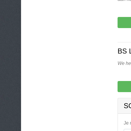
BS 
We heb
S
Je