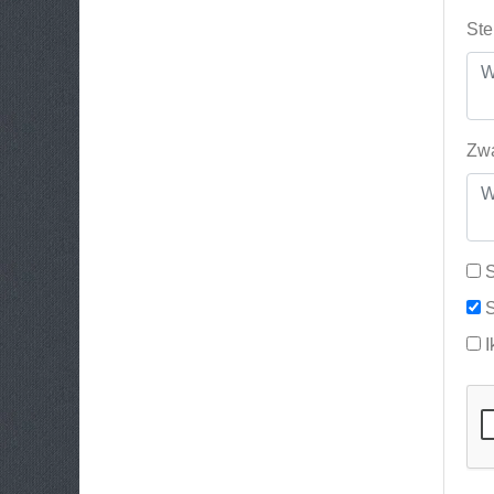
Ste
Zwa
S
S
I