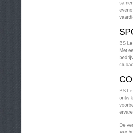
samenb
evenem
vaardi
SP
BS Lei
Met ee
bedrij
clubac
CO
BS Lei
ontwik
voorbe
ervare
De ver
aan hu