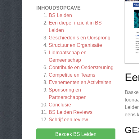
INHOUDSOPGAVE
BS Leiden
Een dieper inzicht in BS
Leiden
Geschiedenis en Oorsprong
Structuur en Organisatie
Lidmaatschap en
Gemeenschap
Contributie en Ondersteuning
Ee
Competitie en Teams
Evenementen en Activiteiten
Sponsoring en
Basket
Partnerschappen
toonaa
Conclusie
Leiden
BS Leiden
Reviews
eens k
Schrijf een review
GE
Bezoek BS Leiden