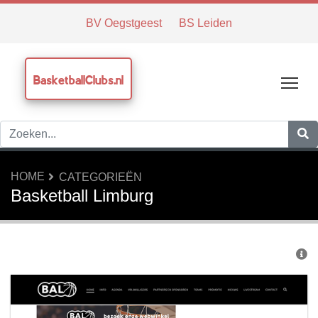
BV Oegstgeest
BS Leiden
BasketballClubs.nl
Tog
HOME
CATEGORIEËN
Basketball Limburg