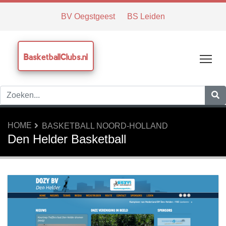
BV Oegstgeest
BS Leiden
BasketballClubs.nl
Tog
HOME
BASKETBALL NOORD-HOLLAND
Den Helder Basketball