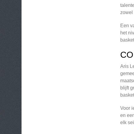
talent
zowel 
Een va
het ni
baske
CO
Aris L
gemeen
maatsc
blijft
basket
Voor i
en een
elk se