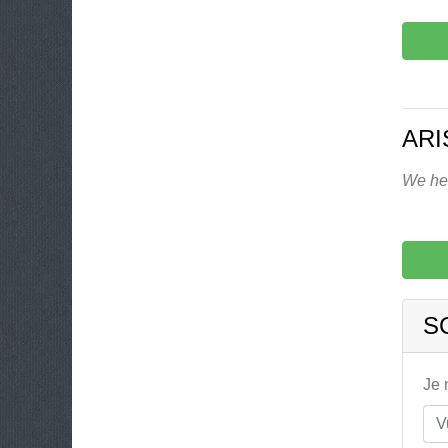
ARI
We heb
S
Je