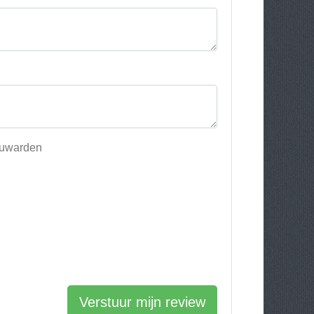
eeuwarden
Verstuur mijn review