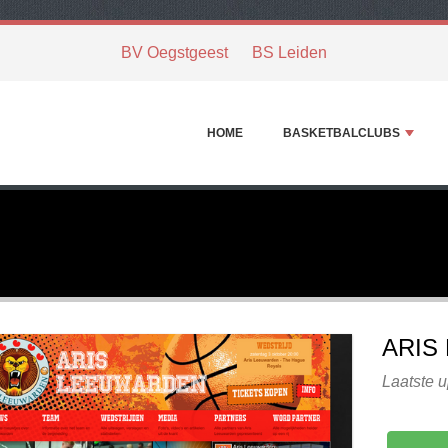
BV Oegstgeest
BS Leiden
HOME
BASKETBALCLUBS
ARIS
Laatste u