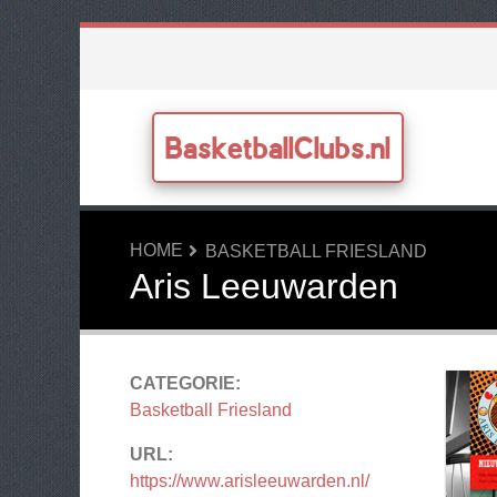
BasketballClubs.nl
HOME
BASKETBALL FRIESLAND
Aris Leeuwarden
CATEGORIE:
Basketball Friesland
URL:
https://www.arisleeuwarden.nl/