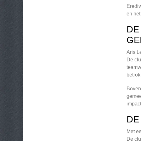
Erediv
en het
DE
GE
Aris L
De clu
teamwo
betrok
Bovend
gemeen
impact
DE
Met ee
De clu