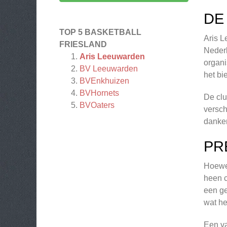
DE
TOP 5 BASKETBALL
Aris L
FRIESLAND
Nederl
Aris Leeuwarden
organi
BV Leeuwarden
het bi
BVEnkhuizen
BVHornets
De clu
BVOaters
versch
danken
PR
Hoewel
heen c
een ge
wat he
Een va