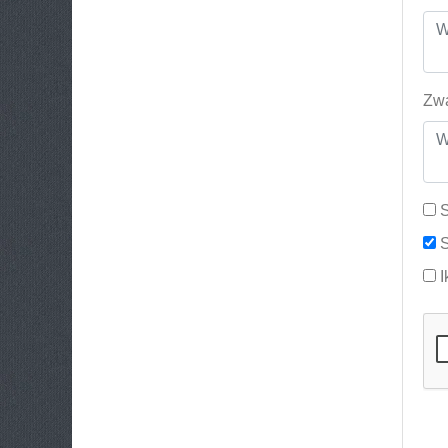
Zwa
S
S
I