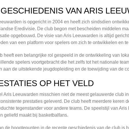
 GESCHIEDENIS VAN ARIS LEE
eeuwarden is opgericht in 2004 en heeft zich sindsdien ontwikke
andse Eredivisie. De club begon met bescheiden middelen maar
satie opgebouwd. De visie van Aris Leeuwarden is altijd gerich
eden van een platform voor spelers om zich te ontwikkelen en te 
b heeft een belangrijke rol gespeeld in de ontwikkeling van loka
illende spelers voortgebracht die het zelfs tot het nationale te
 aan de uitstekende jeugdopleiding en de toewijding van de c
ESTATIES OP HET VELD
 Aris Leeuwarden misschien niet de meest gelauwerde club in 
onsistente prestaties geleverd. De club heeft meerdere keren de p
duchte tegenstander voor andere teams. De speelstijl van Aris
n geliefd maakt bij basketbalfans.
n de hoogtepunten in de recente geschiedenis van de club is he