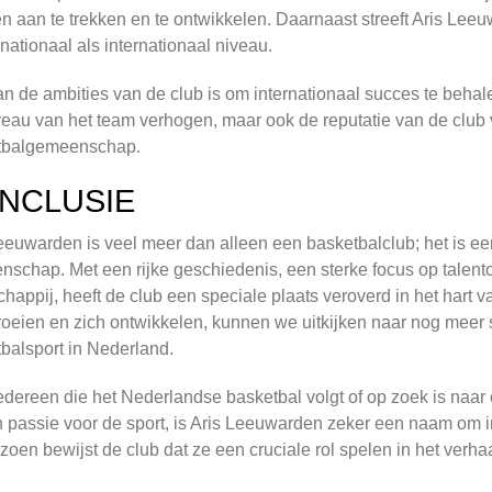
en aan te trekken en te ontwikkelen. Daarnaast streeft Aris Le
nationaal als internationaal niveau.
n de ambities van de club is om internationaal succes te behale
veau van het team verhogen, maar ook de reputatie van de club
tbalgemeenschap.
NCLUSIE
eeuwarden is veel meer dan alleen een basketbalclub; het is e
schap. Met een rijke geschiedenis, een sterke focus op talento
happij, heeft de club een speciale plaats veroverd in het hart 
 groeien en zich ontwikkelen, kunnen we uitkijken naar nog mee
balsport in Nederland.
edereen die het Nederlandse basketbal volgt of op zoek is na
 passie voor de sport, is Aris Leeuwarden zeker een naam om i
izoen bewijst de club dat ze een cruciale rol spelen in het verh