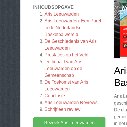
INHOUDSOPGAVE
Aris Leeuwarden
Aris Leeuwarden: Een Parel
in de Nederlandse
Basketbalwereld
De Geschiedenis van Aris
Leeuwarden
Prestaties op het Veld
De Impact van Aris
Ar
Leeuwarden op de
Gemeenschap
Ba
De Toekomst van Aris
Leeuwarden
Conclusie
Aris L
Aris Leeuwarden
Reviews
geschi
Schrijf een review
De clu
gemeen
Bezoek Aris Leeuwarden
in het