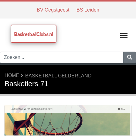
BV Oegstgeest
BS Leiden
BasketballClubs.nl
Tog
HOME
BASKETBALL GELDERLAND
Basketiers 71