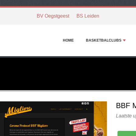
BV Oegstgeest
BS Leiden
HOME
BASKETBALCLUBS
BBF 
Laatste 