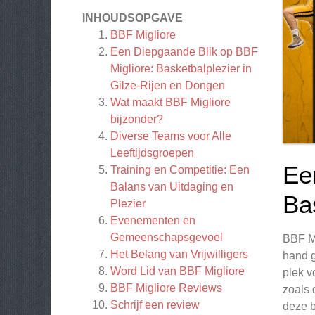
INHOUDSOPGAVE
BBF Migliore
Een Diepgaande Blik op BBF
Migliore: Basketbalplezier in
Gilze-Rijen en Dongen
Wat maakt BBF Migliore
bijzonder?
Diverse Teams voor Alle
Leeftijdsgroepen
Ee
Training en Competitie: Een
Balans van Uitdaging en
Ba
Plezier
Evenementen en
Gemeenschapsgevoel
BBF Mi
Het Belang van Vrijwilligers
hand g
Word Lid van BBF Migliore
plek v
BBF Migliore
Reviews
zoals 
Schrijf een review
deze b