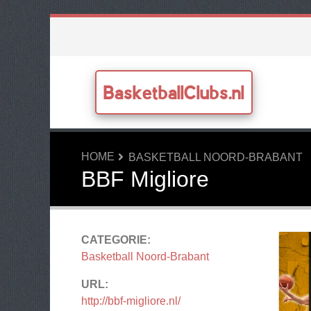
BasketballClubs.nl
HOME
BASKETBALL NOORD-BRABANT
BBF Migliore
CATEGORIE:
Basketball Noord-Brabant
URL:
http://bbf-migliore.nl/