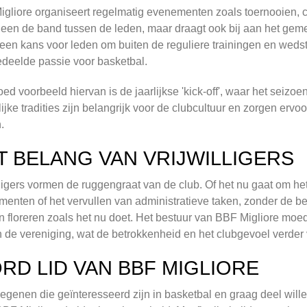
gliore organiseert regelmatig evenementen zoals toernooien, cl
lleen de band tussen de leden, maar draagt ook bij aan het ge
 een kans voor leden om buiten de reguliere trainingen en wed
deelde passie voor basketbal.
ed voorbeeld hiervan is de jaarlijkse 'kick-off', waar het seizoe
ijke tradities zijn belangrijk voor de clubcultuur en zorgen ervoo
.
T BELANG VAN VRIJWILLIGERS
lligers vormen de ruggengraat van de club. Of het nu gaat om h
enten of het vervullen van administratieve taken, zonder de bet
 floreren zoals het nu doet. Het bestuur van BBF Migliore moed
 de vereniging, wat de betrokkenheid en het clubgevoel verder v
RD LID VAN BBF MIGLIORE
egenen die geïnteresseerd zijn in basketbal en graag deel wi