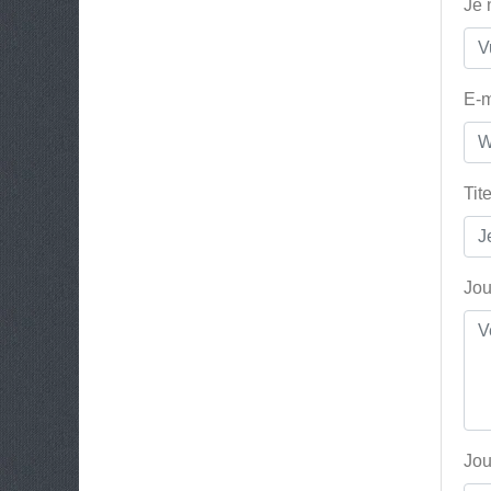
Je
E-m
Tit
Jou
Jou