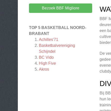
WA
Bezoek BBF Migliore
BBF Mi
deuren
TOP 5 BASKETBALL NOORD-
een ba
BRABANT
cultiv
Achilles'71
bieden
Basketbalvereniging
Schijndel
De ver
BC Vido
gedeel
High Five
evenem
Akros
clubdy
DI
Bij BB
hun le
traini
geïnte