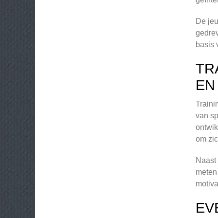
De jeu
gedrev
basis 
TR
EN
Traini
van sp
ontwik
om zic
Naast 
meten 
motiva
EV