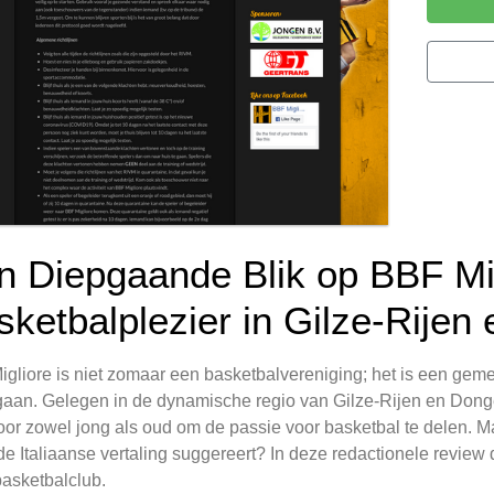
n Diepgaande Blik op BBF Mig
sketbalplezier in Gilze-Rijen
gliore is niet zomaar een basketbalvereniging; het is een geme
aan. Gelegen in de dynamische regio van Gilze-Rijen en Donge
oor zowel jong als oud om de passie voor basketbal te delen. M
de Italiaanse vertaling suggereert? In deze redactionele revie
asketbalclub.