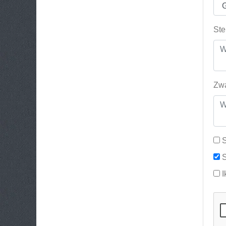
Ste
Zwa
S
S
I