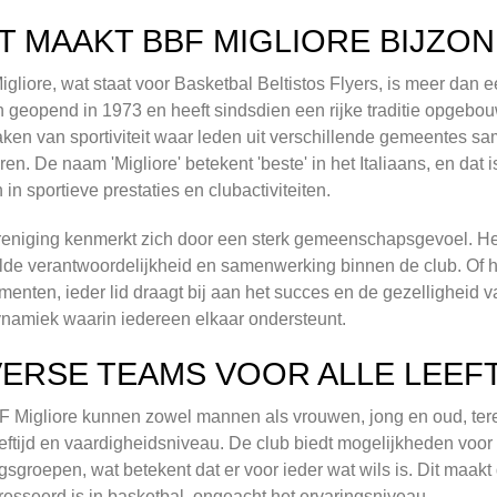
T MAAKT BBF MIGLIORE BIJZO
gliore, wat staat voor Basketbal Beltistos Flyers, is meer dan 
 geopend in 1973 en heeft sindsdien een rijke traditie opgebou
ken van sportiviteit waar leden uit verschillende gemeentes s
eren. De naam 'Migliore' betekent 'beste' in het Italiaans, en dat 
 in sportieve prestaties en clubactiviteiten.
eniging kenmerkt zich door een sterk gemeenschapsgevoel. Het
de verantwoordelijkheid en samenwerking binnen de club. Of he
enten, ieder lid draagt bij aan het succes en de gezelligheid van
namiek waarin iedereen elkaar ondersteunt.
VERSE TEAMS VOOR ALLE LEE
F Migliore kunnen zowel mannen als vrouwen, jong en oud, terec
eftijd en vaardigheidsniveau. De club biedt mogelijkheden voo
ngsgroepen, wat betekent dat er voor ieder wat wils is. Dit maak
resseerd is in basketbal, ongeacht het ervaringsniveau.