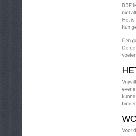
BBF Mi
niet a
Het is
hun ge
Een go
Dergel
voelen
HE
Vrijwi
evenem
kunnen
binnen
WO
Voor d