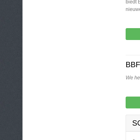
biedt 
nieuw
BBF
We heb
S