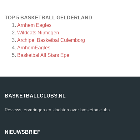
TOP 5 BASKETBALL GELDERLAND
Arnhem Eagles
Wildcats Nijmegen
Archipel Basketbal Culemborg
ArnhemEagles
Basketbal All Stars Epe
BASKETBALLCLUBS.NL
Reviews, ervaringen en klachten over basketbalclubs
NIEUWSBRIEF